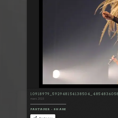
10918979_592948154138504_485483605
mars 2015
PARTAGER - SHARE