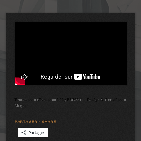
Tenues pour elle et pour lui by FBG2211 – Design S. Canulli pour
Mugler
PARTAGER - SHARE
Partager