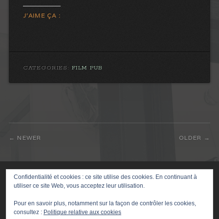
J’AIME ÇA :
CATEGORIES:
FILM PUB
NEWER
OLDER
Confidentialité et cookies : ce site utilise des cookies. En continuant à
© FBG2211
utiliser ce site Web, vous acceptez leur utilisation.
Pour en savoir plus, notamment sur la façon de contrôler les cookies,
consultez :
Politique relative aux cookies